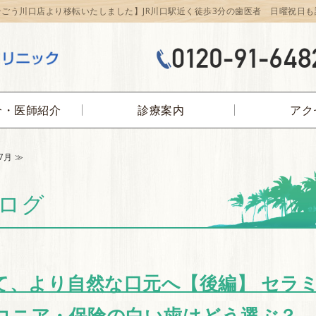
そごう川口店より移転いたしました】JR川口駅近く徒歩3分の歯医者 日曜祝日も
埼玉県川口市 JR川口駅近く 徒歩3分のク
介・医師紹介
診療案内
アク
7月 ≫
ブログ
て、より自然な口元へ【後編】 セラ
ルコニア・保険の白い歯はどう選ぶ？