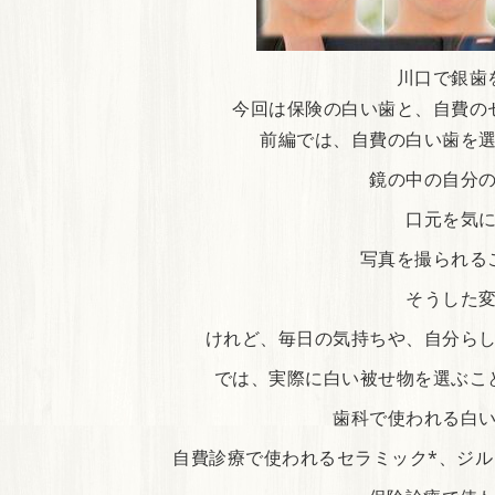
川口で銀歯
今回は保険の白い歯と、自費の
前編では、自費の白い歯を
鏡の中の自分
口元を気
写真を撮られる
そうした
けれど、毎日の気持ちや、自分ら
では、実際に白い被せ物を選ぶこ
歯科で使われる白
自費診療で使われるセラミック*、ジ