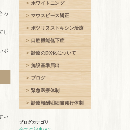
ホワイトニング
合わ
マウスピース矯正
ボツリヌストキシン治療
てし
口腔機能低下症
いポ
診療のDX化について
施設基準届出
ブログ
緊急医療体制
診療報酬明細書発行体制
すい
ブログカテゴリ
全ての記事(81)