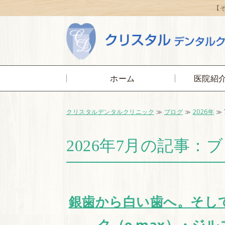
【
ホーム
医院紹
クリスタルデンタルクリニック
≫
ブログ
≫
2026年
≫ 
2026年7月の記事：
銀歯から白い歯へ。そし
ク（e.max）・ジ