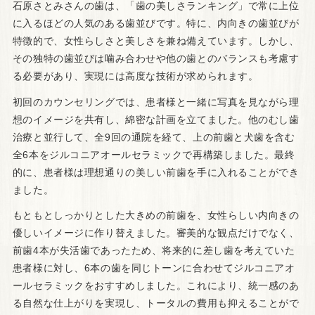
石原さとみさんの歯は、「歯の美しさランキング」で常に上位
に入るほどの人気のある歯並びです。特に、内向きの歯並びが
特徴的で、女性らしさと美しさを兼ね備えています。しかし、
その独特の歯並びは噛み合わせや他の歯とのバランスも考慮す
る必要があり、実現には高度な技術が求められます。
初回のカウンセリングでは、患者様と一緒に写真を見ながら理
想のイメージを共有し、綿密な計画を立てました。他のむし歯
治療と並行して、全9回の通院を経て、上の前歯と犬歯を含む
全6本をジルコニアオールセラミックで再構築しました。最終
的に、患者様は理想通りの美しい前歯を手に入れることができ
ました。
もともとしっかりとした大きめの前歯を、女性らしい内向きの
優しいイメージに作り替えました。審美的な観点だけでなく、
前歯4本が失活歯であったため、将来的に差し歯を考えていた
患者様に対し、6本の歯を同じトーンに合わせてジルコニアオ
ールセラミックをおすすめしました。これにより、統一感のあ
る自然な仕上がりを実現し、トータルの費用も抑えることがで