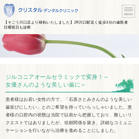
埼玉県川口市 JR川口駅
【そごう川口店より移転いたしました】JR川口駅近く徒歩3分の歯医者
日曜祝日も診察
ホーム
医院紹介・医師紹介
診療案内
ジルコニアオールセラミックで変身！～
アクセス
女優さんのような美しい歯に～
治療費について
患者様はお若い女性の方で、「石原さとみさんのような美しい
歯並びにしたい」とのご希望を持っていらっしゃいました。患
者様の口腔内の状態は当院で以前から把握しており、難しいリ
クエストではありましたが、信頼関係を築き、詳細なコミュニ
ケーションを行いながら治療を進めることにしました。