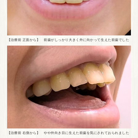
【治療前 正面から】 前歯がしっかり大きく外に向かって生えた前歯でした
【治療前 右側から】 やや外向き目に生えた前歯を気にされておられました