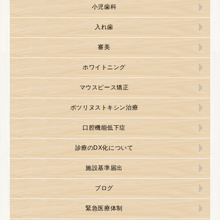
小児歯科
入れ歯
審美
ホワイトニング
マウスピース矯正
ボツリヌストキシン治療
口腔機能低下症
診療のDX化について
施設基準届出
ブログ
緊急医療体制