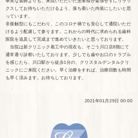
華美な装飾よりも、
来院いただいた患者様が緊張せずにリラッ
クスしてお待ちいただけ
るよう、落ち着いた内装にしたいと思
っています。
非接触型にもこだわり、
このコロナ禍でも安心して通院いただ
けるよう配慮して参ります。
これからの時代に求められる歯科
医院を追及して完成まで進めて
いきたいと思っております。
当院は新クリニック着工中の現在も、そごう川口店8階にて
通常通り診察いたしております。
少しでも歯やお口のトラブル
を感じたら、川口駅から徒歩1分の、
クリスタルデンタルクリ
ニックにご来院ください。
早く治療をすれば、治療回数も時間
も早く済みます。
お待ちしております。
2021年01月29日 00:00