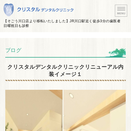
埼玉県川口市 JR川口駅
【そごう川口店より移転いたしました】JR川口駅近く徒歩3分の歯医者
日曜祝日も診察
ホーム
ブログ
医院紹介・医師紹介
診療案内
クリスタルデンタルクリニックリニューアル内
装イメージ１
アクセス
治療費について