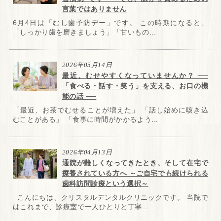
言葉ではありません
6月4日は「むし歯予防デー」です。 この時期になると、
「しっかり歯を磨きましょう」「甘いもの...
2026年05月14日
最近、むせやすくなっていませんか？ ──
「食べる・話す・笑う」を支える、お口の機
能の話 ──
「最近、お茶でむせることが増えた」 「話し始めに咳き込
むことがある」 「食事に時間がかかるよう...
2026年04月13日
通院が難しくなってきたとき、そして在宅で
療養されている方へ ～ご自宅でも続けられる
歯科訪問診療という選択～
こんにちは、クリスタルデンタルクリニックです。 当院で
はこれまで、診療室で一人ひとりと丁寧...