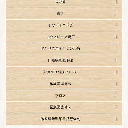
入れ歯
審美
ホワイトニング
マウスピース矯正
ボツリヌストキシン治療
口腔機能低下症
診療のDX化について
施設基準届出
ブログ
緊急医療体制
診療報酬明細書発行体制