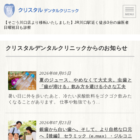
埼玉県川口市 JR川口駅
【そごう川口店より移転いたしました】JR川口駅近く徒歩3分の歯医者
日曜祝日も診察
ホーム
クリスタルデンタルクリニックからのお知らせ
医院紹介・医師紹介
診療案内
2026年08月05日
夏のジュース、やめなくて大丈夫。虫歯と
アクセス
「歯が溶ける」飲み方を避ける小さな工夫
暑い日に外を歩いたあと、冷たい炭酸飲料をゴクゴク飲みた
治療費について
くなることがあります。 仕事や勉強でもう...
2026年07月23日
銀歯から白い歯へ。そして、より自然な口元
へ【後編】 セラミック（e.max）・ジルコニ