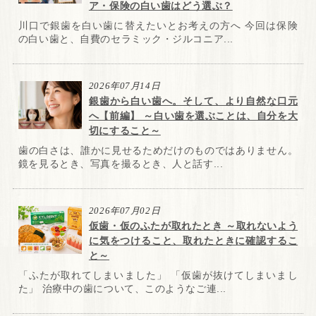
ア・保険の白い歯はどう選ぶ？
川口で銀歯を白い歯に替えたいとお考えの方へ 今回は保険
の白い歯と、自費のセラミック・ジルコニア...
2026年07月14日
銀歯から白い歯へ。そして、より自然な口元
へ【前編】 ～白い歯を選ぶことは、自分を大
切にすること～
歯の白さは、誰かに見せるためだけのものではありません。
鏡を見るとき、写真を撮るとき、人と話す...
2026年07月02日
仮歯・仮のふたが取れたとき ～取れないよう
に気をつけること、取れたときに確認するこ
と～
「ふたが取れてしまいました」 「仮歯が抜けてしまいまし
た」 治療中の歯について、このようなご連...