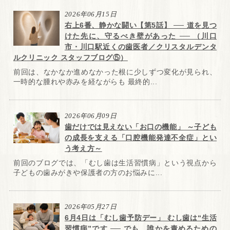
2026年06月15日
右上6番、静かな闘い【第5話】 ── 道を見つ
けた先に、守るべき壁があった ── （川口
市・川口駅近くの歯医者／クリスタルデンタ
ルクリニック スタッフブログ⑤）
前回は、なかなか進めなかった根に少しずつ変化が見られ、
一時的な腫れや赤みを経ながらも 最終的...
2026年06月09日
歯だけでは見えない「お口の機能」 ～子ども
の成長を支える「口腔機能発達不全症」とい
う考え方～
前回のブログでは、「むし歯は生活習慣病」という視点から
子どもの歯みがきや保護者の方のお悩みに...
2026年05月27日
6月4日は「むし歯予防デー」 むし歯は“生活
習慣病”です ── でも、誰かを責めるための